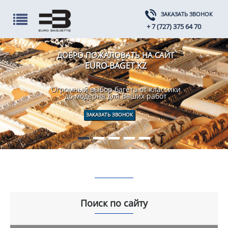
ЗАКАЗАТЬ ЗВОНОК
+ 7 (727) 375 64 70
ДОБРО ПОЖАЛОВАТЬ НА САЙТ
EURO-BAGET.KZ
Огромный выбор багета от классики
до модерна для Ваших работ
ЗАКАЗАТЬ ЗВОНОК
Поиск по сайту