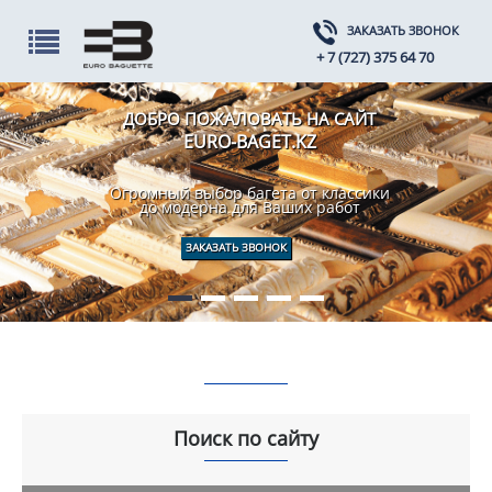
ЗАКАЗАТЬ ЗВОНОК
+ 7 (727) 375 64 70
ДОБРО ПОЖАЛОВАТЬ НА САЙТ
EURO-BAGET.KZ
Огромный выбор багета от классики
до модерна для Ваших работ
ЗАКАЗАТЬ ЗВОНОК
Поиск по сайту